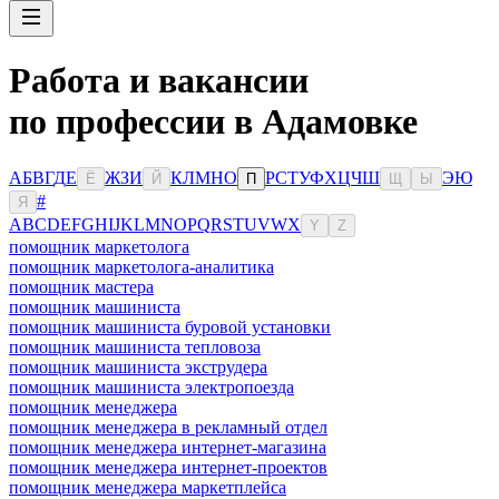
Работа и вакансии
по профессии в Адамовке
А
Б
В
Г
Д
Е
Ж
З
И
К
Л
М
Н
О
Р
С
Т
У
Ф
Х
Ц
Ч
Ш
Э
Ю
Ё
Й
П
Щ
Ы
#
Я
A
B
C
D
E
F
G
H
I
J
K
L
M
N
O
P
Q
R
S
T
U
V
W
X
Y
Z
помощник маркетолога
помощник маркетолога-аналитика
помощник мастера
помощник машиниста
помощник машиниста буровой установки
помощник машиниста тепловоза
помощник машиниста экструдера
помощник машиниста электропоезда
помощник менеджера
помощник менеджера в рекламный отдел
помощник менеджера интернет-магазина
помощник менеджера интернет-проектов
помощник менеджера маркетплейса