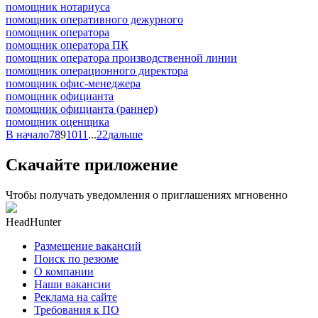
помощник нотариуса
помощник оперативного дежурного
помощник оператора
помощник оператора ПК
помощник оператора производственной линии
помощник операционного директора
помощник офис-менеджера
помощник официанта
помощник официанта (раннер)
помощник оценщика
В начало
7
8
9
10
11
...
22
дальше
Скачайте приложение
Чтобы получать уведомления о приглашениях мгновенно
HeadHunter
Размещение вакансий
Поиск по резюме
О компании
Наши вакансии
Реклама на сайте
Требования к ПО