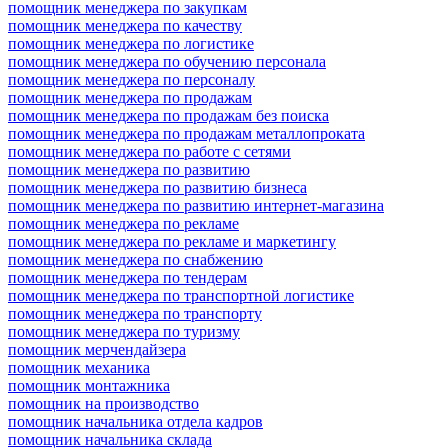
помощник менеджера по закупкам
помощник менеджера по качеству
помощник менеджера по логистике
помощник менеджера по обучению персонала
помощник менеджера по персоналу
помощник менеджера по продажам
помощник менеджера по продажам без поиска
помощник менеджера по продажам металлопроката
помощник менеджера по работе с сетями
помощник менеджера по развитию
помощник менеджера по развитию бизнеса
помощник менеджера по развитию интернет-магазина
помощник менеджера по рекламе
помощник менеджера по рекламе и маркетингу
помощник менеджера по снабжению
помощник менеджера по тендерам
помощник менеджера по транспортной логистике
помощник менеджера по транспорту
помощник менеджера по туризму
помощник мерчендайзера
помощник механика
помощник монтажника
помощник на производство
помощник начальника отдела кадров
помощник начальника склада