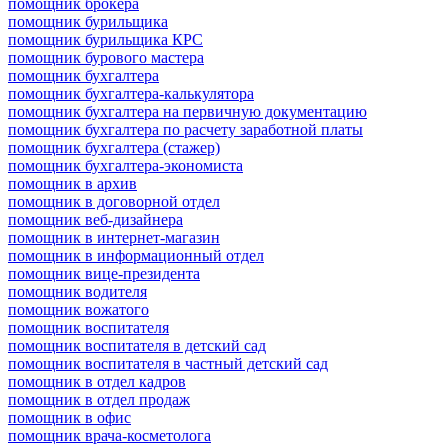
помощник брокера
помощник бурильщика
помощник бурильщика КРС
помощник бурового мастера
помощник бухгалтера
помощник бухгалтера-калькулятора
помощник бухгалтера на первичную документацию
помощник бухгалтера по расчету заработной платы
помощник бухгалтера (стажер)
помощник бухгалтера-экономиста
помощник в архив
помощник в договорной отдел
помощник веб-дизайнера
помощник в интернет-магазин
помощник в информационный отдел
помощник вице-президента
помощник водителя
помощник вожатого
помощник воспитателя
помощник воспитателя в детский сад
помощник воспитателя в частный детский сад
помощник в отдел кадров
помощник в отдел продаж
помощник в офис
помощник врача-косметолога