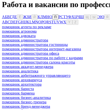
Работа и вакансии по професс
А
Б
В
Г
Д
Е
Ж
З
И
К
Л
М
Н
О
Р
С
Т
У
Ф
Х
Ц
Ч
Ш
Э
Ю
Ё
Й
П
Щ
Ы
Я
A
B
C
D
E
F
G
H
I
J
K
L
M
N
O
P
Q
R
S
T
U
V
W
X
Y
Z
помощник агента по рекламе
помощник агронома
помощник адвоката
помощник администратора
помощник администратора гостиницы
помощник администратора интернет-магазина
помощник администратора офиса
помощник администратора по работе с кадрами
помощник администратора салона красоты
помощник аккаунт-менеджера
помощник аналитика
помощник арбитражного управляющего
помощник архивариуса
помощник архитектора
помощник бариста
помощник бармена
помощник бизнес-аналитика
помощник бизнес-тренера
помощник бренд-менеджера