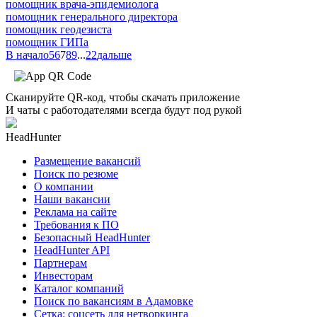
помощник врача-эпидемиолога
помощник генерального директора
помощник геодезиста
помощник ГИПа
В начало
5
6
7
8
9
...
22
дальше
Сканируйте QR-код, чтобы скачать приложение
И чаты с работодателями всегда будут под рукой
HeadHunter
Размещение вакансий
Поиск по резюме
О компании
Наши вакансии
Реклама на сайте
Требования к ПО
Безопасный HeadHunter
HeadHunter API
Партнерам
Инвесторам
Каталог компаний
Поиск по вакансиям в Адамовке
Сетка: соцсеть для нетворкинга