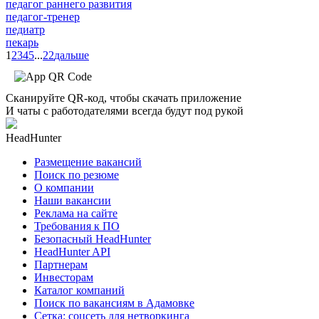
педагог раннего развития
педагог-тренер
педиатр
пекарь
1
2
3
4
5
...
22
дальше
Сканируйте QR-код, чтобы скачать приложение
И чаты с работодателями всегда будут под рукой
HeadHunter
Размещение вакансий
Поиск по резюме
О компании
Наши вакансии
Реклама на сайте
Требования к ПО
Безопасный HeadHunter
HeadHunter API
Партнерам
Инвесторам
Каталог компаний
Поиск по вакансиям в Адамовке
Сетка: соцсеть для нетворкинга