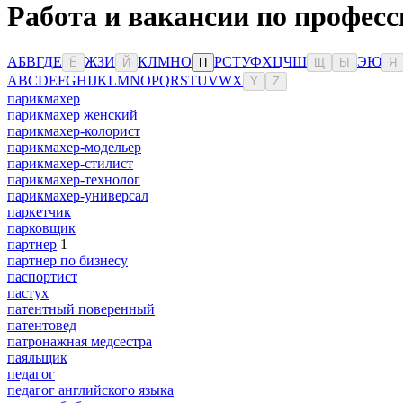
Работа и вакансии по професс
А
Б
В
Г
Д
Е
Ж
З
И
К
Л
М
Н
О
Р
С
Т
У
Ф
Х
Ц
Ч
Ш
Э
Ю
Ё
Й
П
Щ
Ы
Я
A
B
C
D
E
F
G
H
I
J
K
L
M
N
O
P
Q
R
S
T
U
V
W
X
Y
Z
парикмахер
парикмахер женский
парикмахер-колорист
парикмахер-модельер
парикмахер-стилист
парикмахер-технолог
парикмахер-универсал
паркетчик
парковщик
партнер
1
партнер по бизнесу
паспортист
пастух
патентный поверенный
патентовед
патронажная медсестра
паяльщик
педагог
педагог английского языка