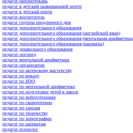
педагог-библиотекарь
педагог в детский развивающий центр
педагог в детский центр
педагог-воспитатель
педагог группы продленного дня
педагог дополнительного образования
педагог дополнительного образования (английский язык)
педагог дополнительного образования (ментальная арифметика
педагог дополнительного образования (шахматы)
педагог дошкольного образования
педагог-логопед
педагог ментальной арифметики
педагог-организатор
педагог по актерскому мастерству
педагог по вокалу
педагог по ИЗО
педагог по ментальной арифметике
педагог по подготовке детей к школе
педагог по робототехнике
педагог по скорочтению
педагог по танцам
педагог по творчеству
педагог по хореографии
педагог по шахматам
педагог-психолог