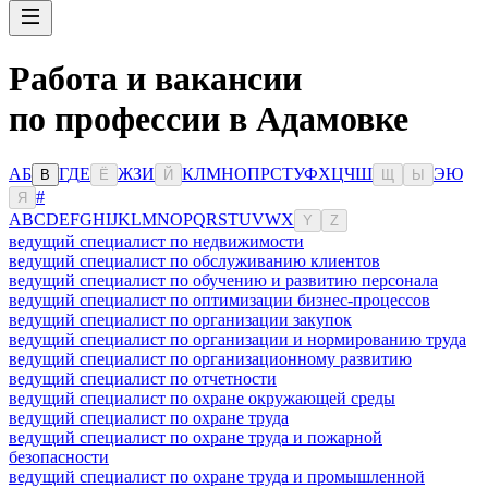
Работа и вакансии
по профессии в Адамовке
А
Б
Г
Д
Е
Ж
З
И
К
Л
М
Н
О
П
Р
С
Т
У
Ф
Х
Ц
Ч
Ш
Э
Ю
В
Ё
Й
Щ
Ы
#
Я
A
B
C
D
E
F
G
H
I
J
K
L
M
N
O
P
Q
R
S
T
U
V
W
X
Y
Z
ведущий специалист по недвижимости
ведущий специалист по обслуживанию клиентов
ведущий специалист по обучению и развитию персонала
ведущий специалист по оптимизации бизнес-процессов
ведущий специалист по организации закупок
ведущий специалист по организации и нормированию труда
ведущий специалист по организационному развитию
ведущий специалист по отчетности
ведущий специалист по охране окружающей среды
ведущий специалист по охране труда
ведущий специалист по охране труда и пожарной
безопасности
ведущий специалист по охране труда и промышленной