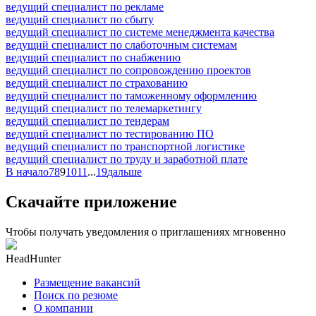
ведущий специалист по рекламе
ведущий специалист по сбыту
ведущий специалист по системе менеджмента качества
ведущий специалист по слаботочным системам
ведущий специалист по снабжению
ведущий специалист по сопровождению проектов
ведущий специалист по страхованию
ведущий специалист по таможенному оформлению
ведущий специалист по телемаркетингу
ведущий специалист по тендерам
ведущий специалист по тестированию ПО
ведущий специалист по транспортной логистике
ведущий специалист по труду и заработной плате
В начало
7
8
9
10
11
...
19
дальше
Скачайте приложение
Чтобы получать уведомления о приглашениях мгновенно
HeadHunter
Размещение вакансий
Поиск по резюме
О компании