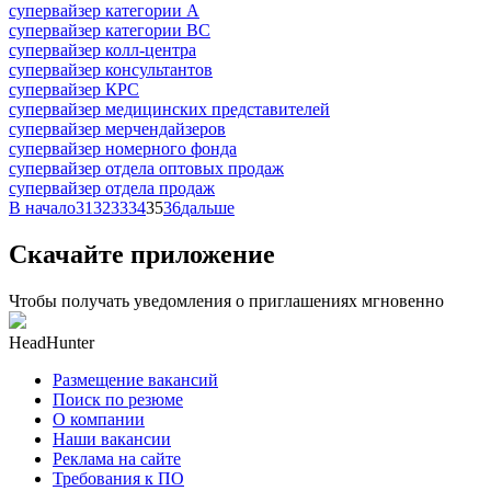
супервайзер категории A
супервайзер категории BC
супервайзер колл-центра
супервайзер консультантов
супервайзер КРС
супервайзер медицинских представителей
супервайзер мерчендайзеров
супервайзер номерного фонда
супервайзер отдела оптовых продаж
супервайзер отдела продаж
В начало
31
32
33
34
35
36
дальше
Скачайте приложение
Чтобы получать уведомления о приглашениях мгновенно
HeadHunter
Размещение вакансий
Поиск по резюме
О компании
Наши вакансии
Реклама на сайте
Требования к ПО