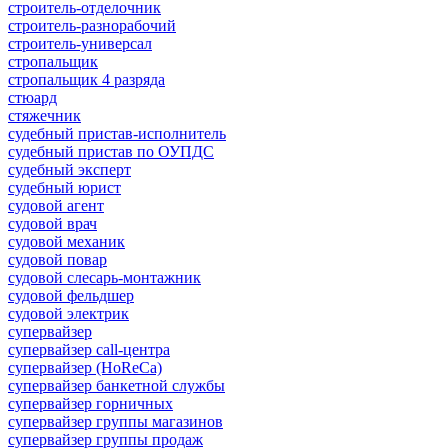
строитель-отделочник
строитель-разнорабочий
строитель-универсал
стропальщик
стропальщик 4 разряда
стюард
стяжечник
судебный пристав-исполнитель
судебный пристав по ОУПДС
судебный эксперт
судебный юрист
судовой агент
судовой врач
судовой механик
судовой повар
судовой слесарь-монтажник
судовой фельдшер
судовой электрик
супервайзер
супервайзер call-центра
супервайзер (HoReCa)
супервайзер банкетной службы
супервайзер горничных
супервайзер группы магазинов
супервайзер группы продаж