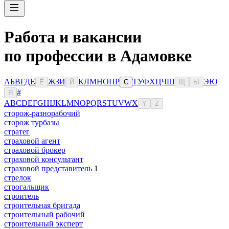
Работа и вакансии
по профессии в Адамовке
А
Б
В
Г
Д
Е
Ж
З
И
К
Л
М
Н
О
П
Р
Т
У
Ф
Х
Ц
Ч
Ш
Э
Ю
Ё
Й
С
Щ
Ы
#
Я
A
B
C
D
E
F
G
H
I
J
K
L
M
N
O
P
Q
R
S
T
U
V
W
X
Y
Z
сторож-разнорабочий
сторож турбазы
стратег
страховой агент
страховой брокер
страховой консультант
страховой представитель
1
стрелок
строгальщик
строитель
строительная бригада
строительный рабочий
строительный эксперт