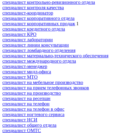
специалист контрольно-ревизионного отдела
специалист контроля качества
специалист-координатор
специалист корпоративного отдела
специалист корпоративных продаж
1
специалист кредитного отдела
специалист КРО
специалист лаборатории
специалист линии консультации
специалист ломбардного отделения
специалист материально-технического обеспечения
специалист международного отдела
специалист-менеджер
специалист мидл-офиса
специалист МТО
специалист на мебельное производство
специалист на прием телефонных звонков
специалист на производство
специалист на ресепшн
специалист на телефон
специалист на телефон в офис
специалист ногтевого сервиса
специалист НСИ
специалист общего отдела
специалист ОМТС