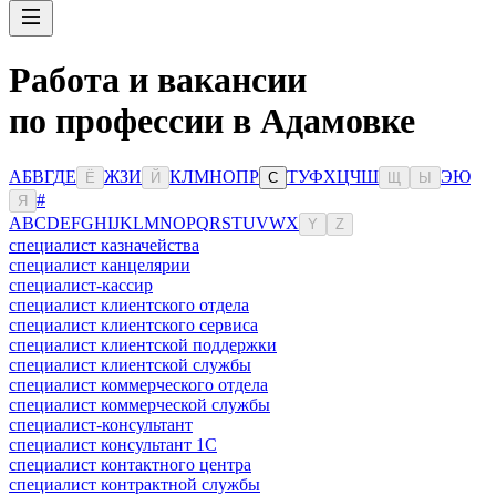
Работа и вакансии
по профессии в Адамовке
А
Б
В
Г
Д
Е
Ж
З
И
К
Л
М
Н
О
П
Р
Т
У
Ф
Х
Ц
Ч
Ш
Э
Ю
Ё
Й
С
Щ
Ы
#
Я
A
B
C
D
E
F
G
H
I
J
K
L
M
N
O
P
Q
R
S
T
U
V
W
X
Y
Z
специалист казначейства
специалист канцелярии
специалист-кассир
специалист клиентского отдела
специалист клиентского сервиса
специалист клиентской поддержки
специалист клиентской службы
специалист коммерческого отдела
специалист коммерческой службы
специалист-консультант
специалист консультант 1С
специалист контактного центра
специалист контрактной службы