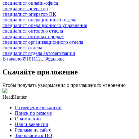
специалист онлайн-офиса
специалист-оператор
специалист-оператор ПК
специалист операционного отдела
специалист операционного управления
специалист оптового отдела
специалист оптовых продаж
специалист организационного отдела
специалист отдела
специалист отдела автоматизации
В начало
8
9
10
11
12
...
36
дальше
Скачайте приложение
Чтобы получать уведомления о приглашениях мгновенно
HeadHunter
Размещение вакансий
Поиск по резюме
О компании
Наши вакансии
Реклама на сайте
Требования к ПО