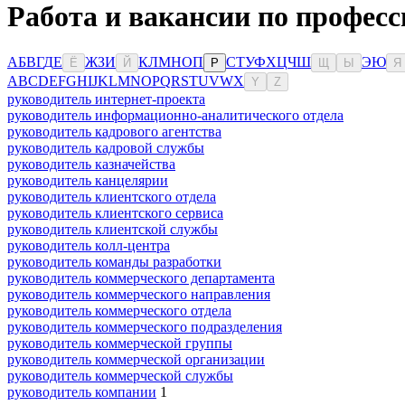
Работа и вакансии по професс
А
Б
В
Г
Д
Е
Ж
З
И
К
Л
М
Н
О
П
С
Т
У
Ф
Х
Ц
Ч
Ш
Э
Ю
Ё
Й
Р
Щ
Ы
Я
A
B
C
D
E
F
G
H
I
J
K
L
M
N
O
P
Q
R
S
T
U
V
W
X
Y
Z
руководитель интернет-проекта
руководитель информационно-аналитического отдела
руководитель кадрового агентства
руководитель кадровой службы
руководитель казначейства
руководитель канцелярии
руководитель клиентского отдела
руководитель клиентского сервиса
руководитель клиентской службы
руководитель колл-центра
руководитель команды разработки
руководитель коммерческого департамента
руководитель коммерческого направления
руководитель коммерческого отдела
руководитель коммерческого подразделения
руководитель коммерческой группы
руководитель коммерческой организации
руководитель коммерческой службы
руководитель компании
1