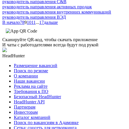
руководитель направления C&B
руководитель направления активных продаж
руководитель направления внутренних коммуникаций
руководитель направления ВЭД
В начало
7
8
9
10
11
...
17
дальше
Сканируйте QR-код, чтобы скачать приложение
И чаты с работодателями всегда будут под рукой
HeadHunter
Размещение вакансий
Поиск по резюме
О компании
Наши вакансии
Реклама на сайте
Требования к ПО
Безопасный HeadHunter
HeadHunter API
Партнерам
Инвесторам
Каталог компаний
Поиск по вакансиям в Адамовке
Сетка: соцсеть для нетворкинга