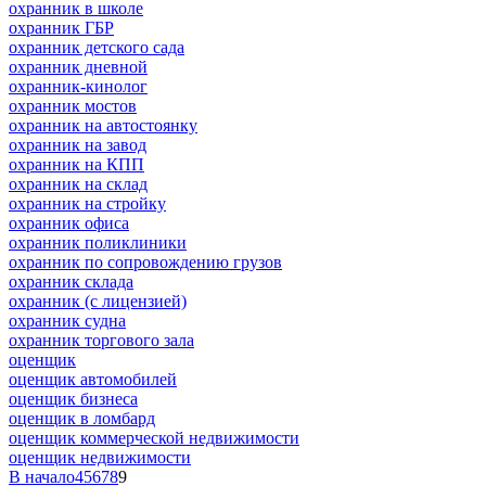
охранник в школе
охранник ГБР
охранник детского сада
охранник дневной
охранник-кинолог
охранник мостов
охранник на автостоянку
охранник на завод
охранник на КПП
охранник на склад
охранник на стройку
охранник офиса
охранник поликлиники
охранник по сопровождению грузов
охранник склада
охранник (с лицензией)
охранник судна
охранник торгового зала
оценщик
оценщик автомобилей
оценщик бизнеса
оценщик в ломбард
оценщик коммерческой недвижимости
оценщик недвижимости
В начало
4
5
6
7
8
9