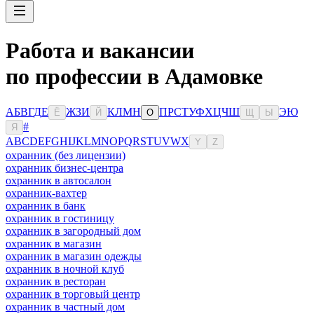
Работа и вакансии
по профессии в Адамовке
А
Б
В
Г
Д
Е
Ж
З
И
К
Л
М
Н
П
Р
С
Т
У
Ф
Х
Ц
Ч
Ш
Э
Ю
Ё
Й
О
Щ
Ы
#
Я
A
B
C
D
E
F
G
H
I
J
K
L
M
N
O
P
Q
R
S
T
U
V
W
X
Y
Z
охранник (без лицензии)
охранник бизнес-центра
охранник в автосалон
охранник-вахтер
охранник в банк
охранник в гостиницу
охранник в загородный дом
охранник в магазин
охранник в магазин одежды
охранник в ночной клуб
охранник в ресторан
охранник в торговый центр
охранник в частный дом