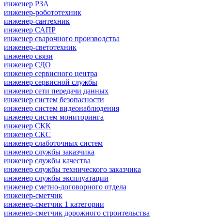
инженер РЗА
инженер-робототехник
инженер-сантехник
инженер САПР
инженер сварочного производства
инженер-светотехник
инженер связи
инженер СДО
инженер сервисного центра
инженер сервисной службы
инженер сети передачи данных
инженер систем безопасности
инженер систем видеонаблюдения
инженер систем мониторинга
инженер СКК
инженер СКС
инженер слаботочных систем
инженер службы заказчика
инженер службы качества
инженер службы технического заказчика
инженер службы эксплуатации
инженер сметно-договорного отдела
инженер-сметчик
инженер-сметчик 1 категории
инженер-сметчик дорожного строительства