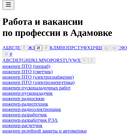
Работа и вакансии
по профессии в Адамовке
А
Б
В
Г
Д
Е
Ж
З
К
Л
М
Н
О
П
Р
С
Т
У
Ф
Х
Ц
Ч
Ш
Э
Ю
Ё
И
Й
Щ
Ы
#
Я
A
B
C
D
E
F
G
H
I
J
K
L
M
N
O
P
Q
R
S
T
U
V
W
X
Y
Z
инженер ПТО (прораб)
инженер ПТО (сметчик)
инженер ПТО (электроснабжение)
инженер ПТО (электроэнергетика)
инженер пусконаладочных работ
инженер-пусконаладчик
инженер радиосвязи
инженер-радиотехник
инженер-радиоэлектронщик
инженер-разработчик
инженер-разработчик РЭА
инженер-расчетчик
инженер релейной защиты и автоматики