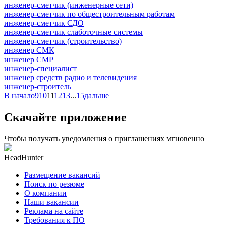
инженер-сметчик (инженерные сети)
инженер-сметчик по общестроительным работам
инженер-сметчик СДО
инженер-сметчик слаботочные системы
инженер-сметчик (строительство)
инженер СМК
инженер СМР
инженер-специалист
инженер средств радио и телевидения
инженер-строитель
В начало
9
10
11
12
13
...
15
дальше
Скачайте приложение
Чтобы получать уведомления о приглашениях мгновенно
HeadHunter
Размещение вакансий
Поиск по резюме
О компании
Наши вакансии
Реклама на сайте
Требования к ПО