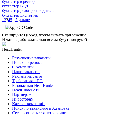
бухгалтер в ресторан
бухгалтер ВЭД
бухгалтер-делопроизводитель
бухгалтер-диспетчер
1
2
3
4
5
...
7
дальше
Сканируйте QR-код, чтобы скачать приложение
И чаты с работодателями всегда будут под рукой
HeadHunter
Размещение вакансий
Поиск по резюме
О компании
Наши вакансии
Реклама на сайте
Требования к ПО
Безопасный HeadHunter
HeadHunter API
Партнерам
Инвесторам
Каталог компаний
Поиск по вакансиям в Адамовке
Сетка: соцсеть для нетворкинга