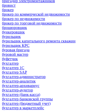
бригадир электромонтажников
бровист
брокер
брокер по коммерческой недвижимости
брокер по недвижимости
брокер по торговой недвижимости
брошюровщик
бункеровщик
бурильщик
бурильщик капитального ремонта скважин
бурильщик КРС
буровая бригада
буровой мастер
буфетчик
бухгалтер
бухгалтер 1C
бухгалтер SAP
бухгалтер-администратор
бухгалтер-аналитик
бухгалтер-архивариус
бухгалтер-аудитор
бухгалтер (банк-касса)
бухгалтер банковской группы
бухгалтер (бюджетный учет)
бухгалтер в маркетплейс