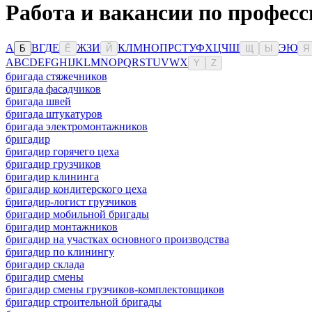
Работа и вакансии по професс
А
В
Г
Д
Е
Ж
З
И
К
Л
М
Н
О
П
Р
С
Т
У
Ф
Х
Ц
Ч
Ш
Э
Ю
Б
Ё
Й
Щ
Ы
Я
A
B
C
D
E
F
G
H
I
J
K
L
M
N
O
P
Q
R
S
T
U
V
W
X
Y
Z
бригада стяжечников
бригада фасадчиков
бригада швей
бригада штукатуров
бригада электромонтажников
бригадир
бригадир горячего цеха
бригадир грузчиков
бригадир клининга
бригадир кондитерского цеха
бригадир-логист грузчиков
бригадир мобильной бригады
бригадир монтажников
бригадир на участках основного производства
бригадир по клинингу
бригадир склада
бригадир смены
бригадир смены грузчиков-комплектовщиков
бригадир строительной бригады