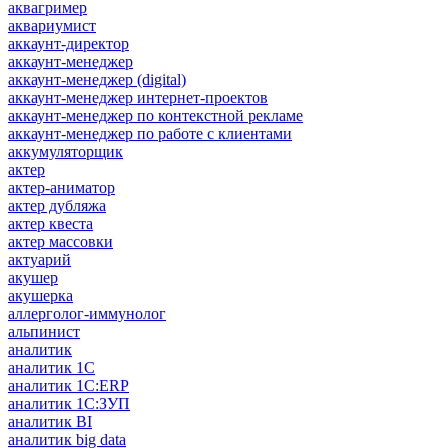
аквагример
аквариумист
аккаунт-директор
аккаунт-менеджер
аккаунт-менеджер (digital)
аккаунт-менеджер интернет-проектов
аккаунт-менеджер по контекстной рекламе
аккаунт-менеджер по работе с клиентами
аккумуляторщик
актер
актер-аниматор
актер дубляжа
актер квеста
актер массовки
актуарий
акушер
акушерка
аллерголог-иммунолог
альпинист
аналитик
аналитик 1C
аналитик 1С:ERP
аналитик 1С:ЗУП
аналитик BI
аналитик big data