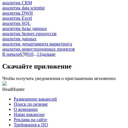
аналитик CRM
аналитик data scientist
аналитик DWH
аналитик Excel
аналитик SQL
аналитик базы данных
аналитик бизнес-процессов
аналитик данных
аналитик департамента маркетинга
аналитик инвестиционных проектов
В начало
6
7
8
9
10
...
13
дальше
Скачайте приложение
Чтобы получать уведомления о приглашениях мгновенно
HeadHunter
Размещение вакансий
Поиск по резюме
О компании
Наши вакансии
Реклама на сайте
Требования к ПО