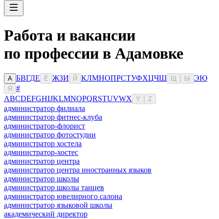
Работа и вакансии
по профессии в Адамовке
Б
В
Г
Д
Е
Ж
З
И
К
Л
М
Н
О
П
Р
С
Т
У
Ф
Х
Ц
Ч
Ш
Э
Ю
А
Ё
Й
Щ
Ы
#
Я
A
B
C
D
E
F
G
H
I
J
K
L
M
N
O
P
Q
R
S
T
U
V
W
X
Y
Z
администратор филиала
администратор фитнес-клуба
администратор-флорист
администратор фотостудии
администратор хостела
администратор-хостес
администратор центра
администратор центра иностранных языков
администратор школы
администратор школы танцев
администратор ювелирного салона
администратор языковой школы
академический директор