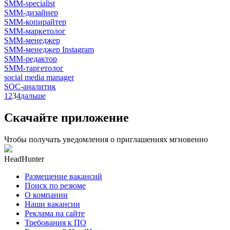
SMM-specialist
SMM-дизайнер
SMM-копирайтер
SMM-маркетолог
SMM-менеджер
SMM-менеджер Instagram
SMM-редактор
SMM-таргетолог
social media manager
SOC-аналитик
1
2
3
4
дальше
Скачайте приложение
Чтобы получать уведомления о приглашениях мгновенно
HeadHunter
Размещение вакансий
Поиск по резюме
О компании
Наши вакансии
Реклама на сайте
Требования к ПО