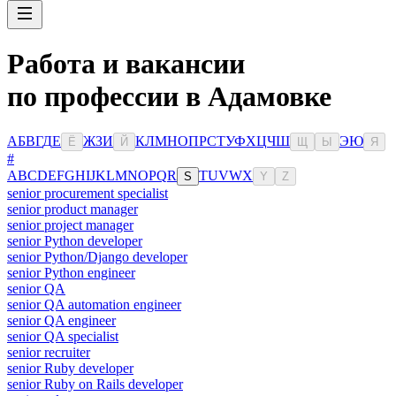
Работа и вакансии
по профессии в Адамовке
А
Б
В
Г
Д
Е
Ж
З
И
К
Л
М
Н
О
П
Р
С
Т
У
Ф
Х
Ц
Ч
Ш
Э
Ю
Ё
Й
Щ
Ы
Я
#
A
B
C
D
E
F
G
H
I
J
K
L
M
N
O
P
Q
R
T
U
V
W
X
S
Y
Z
senior procurement specialist
senior product manager
senior project manager
senior Python developer
senior Python/Django developer
senior Python engineer
senior QA
senior QA automation engineer
senior QA engineer
senior QA specialist
senior recruiter
senior Ruby developer
senior Ruby on Rails developer