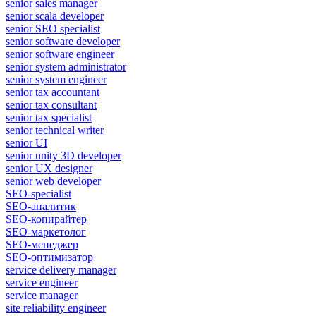
senior sales manager
senior scala developer
senior SEO specialist
senior software developer
senior software engineer
senior system administrator
senior system engineer
senior tax accountant
senior tax consultant
senior tax specialist
senior technical writer
senior UI
senior unity 3D developer
senior UX designer
senior web developer
SEO-specialist
SEO-аналитик
SEO-копирайтер
SEO-маркетолог
SEO-менеджер
SEO-оптимизатор
service delivery manager
service engineer
service manager
site reliability engineer