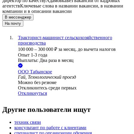
директор по качеству
Адамовка
Без вакансий от кадровых
агентств
Ключевые слова в названии вакансии, в названии
компании и в описании вакансии
В мессенджер
На почту
Тракторист-машинист сельскохозяйственного
производства
100 000
–
300 000
₽
за месяц,
до вычета налогов
Опыт 1-3 года
Выплаты: Два раза в месяц
ООО
Табынское
Гай, Технологический проезд
Можно без резюме
Откликнитесь среди первых
Откликнуться
Другие пользователи ищут
техник связи
консультант по работе с клиентами
специалист по организации обучения