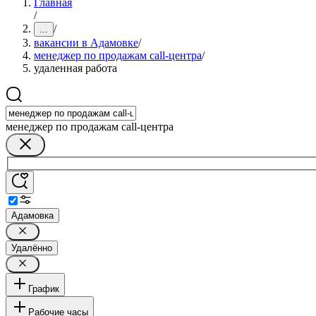
Главная
/
/
...
вакансии в Адамовке
/
менеджер по продажам call-центра
/
удаленная работа
менеджер по продажам call-центра
Адамовка
Удалённо
График
Рабочие часы