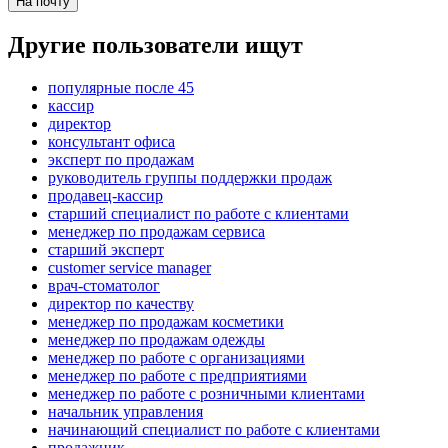
На почту
Другие пользователи ищут
популярные после 45
кассир
директор
консультант офиса
эксперт по продажам
руководитель группы поддержки продаж
продавец-кассир
старший специалист по работе с клиентами
менеджер по продажам сервиса
старший эксперт
customer service manager
врач-стоматолог
директор по качеству
менеджер по продажам косметики
менеджер по продажам одежды
менеджер по работе с организациями
менеджер по работе с предприятиями
менеджер по работе с розничными клиентами
начальник управления
начинающий специалист по работе с клиентами
продажник