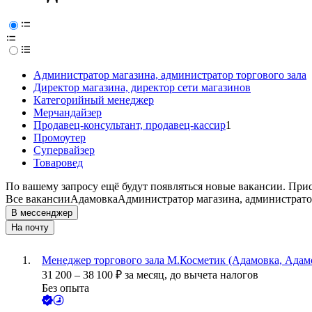
Администратор магазина, администратор торгового зала
Директор магазина, директор сети магазинов
Категорийный менеджер
Мерчандайзер
Продавец-консультант, продавец-кассир
1
Промоутер
Супервайзер
Товаровед
По вашему запросу ещё будут появляться новые вакансии. При
Все вакансии
Адамовка
Администратор магазина, администратор
В мессенджер
На почту
Менеджер торгового зала М.Косметик (Адамовка, Адам
31 200
–
38 100
₽
за месяц,
до вычета налогов
Без опыта