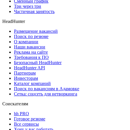
Сменный график
Три через три
Частичная занятость
HeadHunter
Размещение вакансий
Поиск по резюме
О компании
Наши вакансии
Реклама на сайте
Требования к ПО
Безопасный HeadHunter
HeadHunter API
Партнерам
Инвесторам
Каталог компаний
Поиск по вакансиям в Адамовке
Сетка: соцсеть для нетворкинга
Соискателям
hh PRO
Готовое резюме
Все сервисы
Хочу у вас работать