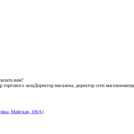
сылать вам?
 торгового зала
Директор магазина, директор сети магазинов
еще
овка, Майская, 106А)