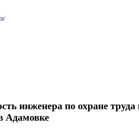
ти
/
ость инженера по охране труда
 в Адамовке