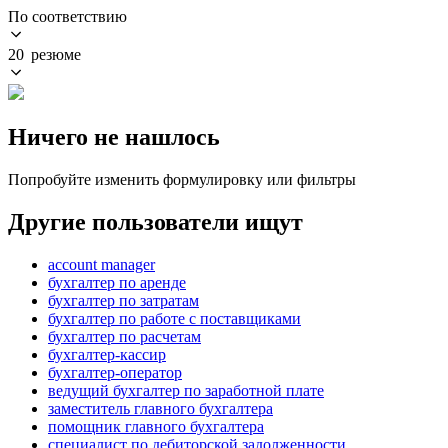
По соответствию
20 резюме
Ничего не нашлось
Попробуйте изменить формулировку или фильтры
Другие пользователи ищут
account manager
бухгалтер по аренде
бухгалтер по затратам
бухгалтер по работе с поставщиками
бухгалтер по расчетам
бухгалтер-кассир
бухгалтер-оператор
ведущий бухгалтер по заработной плате
заместитель главного бухгалтера
помощник главного бухгалтера
специалист по дебиторской задолженности