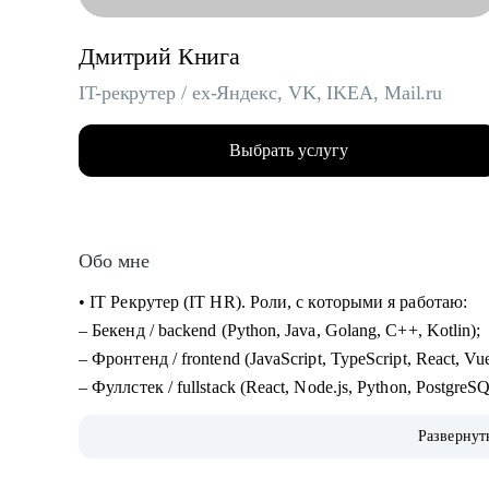
Дмитрий Книга
IT-рекрутер / ex-Яндекс, VK, IKEA, Mail.ru
Выбрать услугу
Обо мне
• IT Рекрутер (IT HR). Роли, с которыми я работаю:
– Бекенд / backend (Python, Java, Golang, C++, Kotlin);
– Фронтенд / frontend (JavaScript, TypeScript, React, Vu
– Фуллстек / fullstack (React, Node.js, Python, Postgre
– Мобильная разработка (iOS и Android: Swift, Kotlin, 
Развернут
– QA / Тестирование (Manual и Automation: Java, Pytho
– DevOps, SRE, Embedded, Linux, облака: AWS, GCP, 