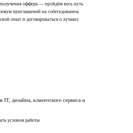
;
 получения оффера — пройдём весь путь
ксимум приглашений на собеседования,
свой опыт и договариваться о лучших
никами.
иентском сервисе и продажах;
и в IT и Digital или клиентском сервисе и
 IT, дизайна, клиентского сервиса и
ать условия работы