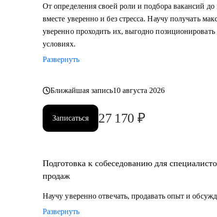
• Узнать, как попасть в ТОП компанию и расти в ней
От определения своей роли и подбора вакансий до
• Составить индивидуальный план развития;
вместе уверенно и без стресса. Научу получать ма
• Узнать, как договариваться о повышении зарплаты;
уверенно проходить их, выгодно позиционировать 
• Начать управлять процессами, проектами и сотруд
условиях.
Развернуть
Кому могу помочь:
• Тем, кто хочет начать карьеру в IT и Digital или кл
• Тем, у кого уже есть опыт, но кто хочет быстро раст
Ближайшая запись
10 августа 2026
продажах;
27 170
₽
Записаться
Подготовка к собеседованию для специалистов
продаж
Научу уверенно отвечать, продавать опыт и обсужд
Развернуть