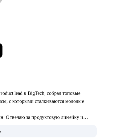
 Product lead в BigTech, собрал топовые
сы, с которыми сталкиваются молодые
млн. Отвечаю за продуктовую линейку и
ь
однять грейд и зарплату.