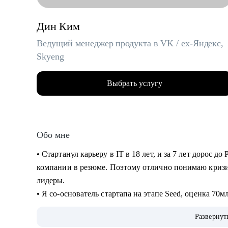
Дин Ким
Ведущий менеджер продукта в VK / ex-Яндекс,
Skyeng
Выбрать услугу
Обо мне
• Стартанул карьеру в IT в 18 лет, и за 7 лет дорос до
компании в резюме. Поэтому отлично понимаю кризи
лидеры.
• Я со-основатель стартапа на этапе Seed, оценка 70
создание лучшей команды (по моему мнению).
Развернут
• За год помог более 10 специалистам найти работу, п