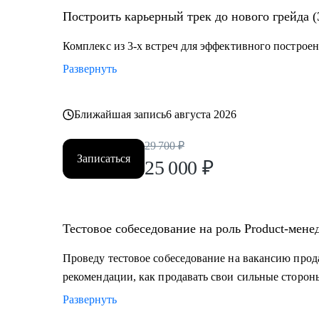
• Владельцам стартапов, которые собирают команду, 
Построить карьерный трек до нового грейда (
• Project-менеджерам и маркетологам, кто хочет пере
Комплекс из 3-х встреч для эффективного построен
Развернуть
Ближайшая запись
6 августа 2026
29 700
₽
Записаться
25 000
₽
Тестовое собеседование на роль Product-мене
Проведу тестовое собеседование на вакансию прод
рекомендации, как продавать свои сильные сторон
Развернуть