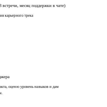
строят процессы
3 встречи, месяц поддержки в чате)
йти в продукт и вырасти в зарплате
ия карьерного трека
джера
акта, оценю уровень навыков и дам
ы.