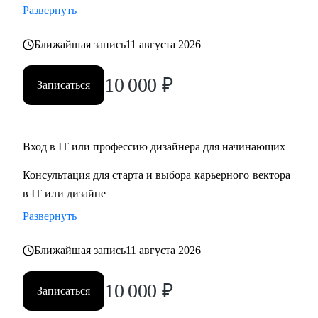
Развернуть
Кому могу помочь:
Ближайшая запись
11 августа 2026
• Для дизайнеров, UI, UX, продуктовых дизайнеров
• Тем, кто хочет стать дизайнером в IT
10 000
₽
Записаться
• Тем, кто хочет войти в IT и начать строить карьеру с нуля,
но не знает с чего начать
Обращайся ко мне, если нужна помощь с
Вход в IT или профессию дизайнера для начинающих
трудоустройством, ростом на текущем месте работы или
Консультация для старта и выбора карьерного вектора
определением куда и как расти
в IT или дизайне
Развернуть
Ближайшая запись
11 августа 2026
10 000
₽
Записаться