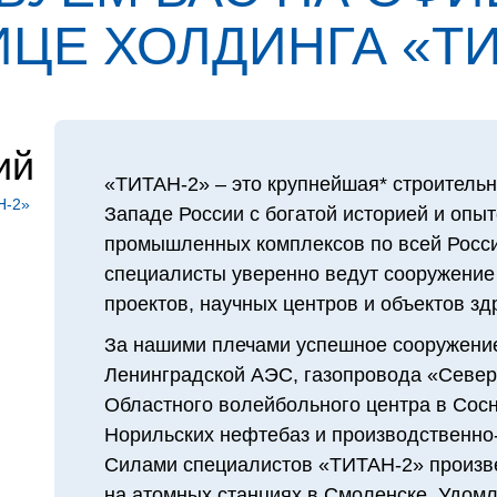
ЦЕ ХОЛДИН­ГА «ТИ
ий
«ТИТАН‑2» – это крупнейшая* строительн
Н‑2»
Западе России с богатой историей и опы
промышленных комплексов по всей Росси
специалисты уверенно ведут сооружение
проектов, научных центров и объектов з
За нашими плечами успешное сооружение
Ленинградской АЭС, газопровода «Северн
Областного волейбольного центра в Сосн
Норильских нефтебаз и производственно-
Силами специалистов «ТИТАН‑2» произв
на атомных станциях в Смоленске, Удомл