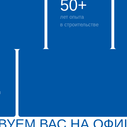
50+
лет опыта
в строительстве
я
ВУЕМ ВАС НА ОФ