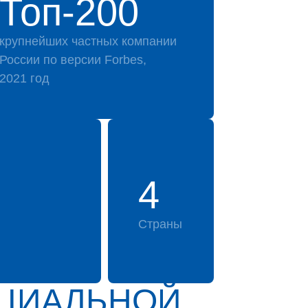
Топ-200
крупнейших частных компании
России по версии Forbes,
2021 год
4
Страны
ИЦИАЛЬНОЙ