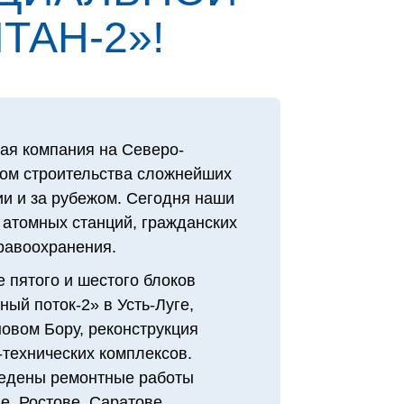
ТАН‑2»!
ая компания на Северо-
том строительства сложнейших
и и за рубежом. Сегодня наши
 атомных станций, гражданских
дравоохранения.
 пятого и шестого блоков
ый поток-2» в Усть-Луге,
овом Бору, реконструкция
технических комплексов.
едены ремонтные работы
е, Ростове, Саратове