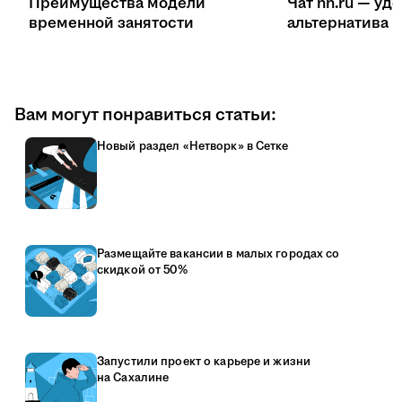
Преимущества модели
Чат hh.ru — уд
временной занятости
ал
Вам могут понравиться статьи:
Новый раздел «Нетворк» в Сетке
Размещайте вакансии в малых городах со
скидкой от 50%
Запустили проект о карьере и жизни
на Сахалине