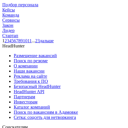
Подбор персонала
Кейсы
Команда
Сервисы
Закон
Лидер
Стартап
1
2
3
4
5
6
7
8
9
10
11
...
23
дальше
HeadHunter
Размещение вакансий
Поиск по резюме
О компании
Наши вакансии
Реклама на сайте
Требования к ПО
Безопасный HeadHunter
HeadHunter API
Партнерам
Инвесторам
Каталог компаний
Поиск по вакансиям в Адамовке
Сетка: соцсеть для нетворкинга
Соискателям