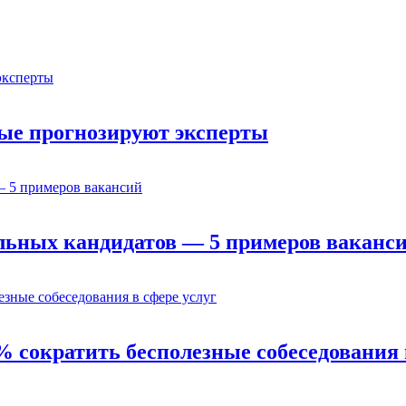
орые прогнозируют эксперты
льных кандидатов — 5 примеров ваканс
% сократить бесполезные собеседования 