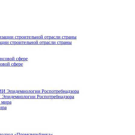
ации строительной отрасли страны
совой сфере
 Эпидемиологии Роспотребнадзора
ира