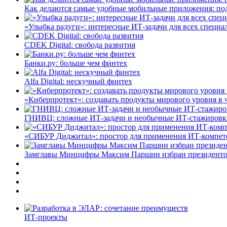
Как делаются самые удобные мобильные приложения: по
«Улыбка радуги»: интересные ИТ-задачи для всех специа
CDEK Digital: свобода развития
Банки.ру: больше чем финтех
Alfa Digital: нескучный финтех
«Киберпротект»: создавать продукты мирового уровня в
ГНИВЦ: сложные ИТ‑задачи и необычные ИТ‑стажировк
«СИБУР Диджитал»: простор для применения ИТ-компе
Замглавы Минцифры Максим Паршин избран президенто
ИТ-проекты