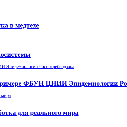
ка в медтехе
косистемы
а примере ФБУН ЦНИИ Эпидемиологии Ро
ботка для реального мира