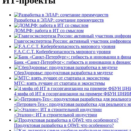
ИТ-проекты
Разработка в ЭЛАР: сочетание преимуществ
ДОМ.РФ: работа в ИТ со смыслом
Главгосэкспертиза России: активный участник цифровиз
F.A.C.C.T. Кибербезопасность мирового уровня
Банк «Санкт-Петербург»: гибкость и инновации в финан
СберЗдоровье: продуктовая разработка в медтехе
МТС: взять лучшее от стартапа и экосистемы
4 мифа об ИТ в госорганизации на примере ФБУН ЦНИИ
«Петрович-Тех»: продуктовая разработка для реального м
«Эталон»: ИТ в строительной индустрии
Продуктовая разработка в QIWI: что особенного?