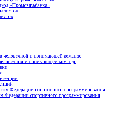
дход «Промсвязьбанка»
листов
 человечной и понимающей команде
и
тенций
м Федерации спортивного программирования