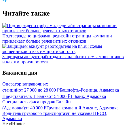
Читайте также
Подтверждено цифрами: редизайн страницы компании
привлекает больше релевантных откликов
Защищаем аккаунт работодателя на hh.ru: схемы мошенников
и как им противостоять
Вакансии дня
Оператор заправочных
станций
от
27 000
до
28 000
₽
Башнефть-Розница, Адамовка
Представитель Т-Банка
от
54 000
₽
Т-Банк, Адамовка
Специалист офиса продаж Билайн
(Адамовка)
от
40 000
₽
Группа компаний Альянс, Адамовка
Водитель грузового транспорта
з/п не указана
ITECO,
Адамовка
HeadHunter