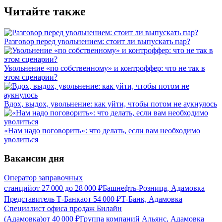
Читайте также
Разговор перед увольнением: стоит ли выпускать пар?
Увольнение «по собственному» и контроффер: что не так в
этом сценарии?
Вдох, выдох, увольнение: как уйти, чтобы потом не аукнулось
«Нам надо поговорить»: что делать, если вам необходимо
уволиться
Вакансии дня
Оператор заправочных
станций
от
27 000
до
28 000
₽
Башнефть-Розница, Адамовка
Представитель Т-Банка
от
54 000
₽
Т-Банк, Адамовка
Специалист офиса продаж Билайн
(Адамовка)
от
40 000
₽
Группа компаний Альянс, Адамовка