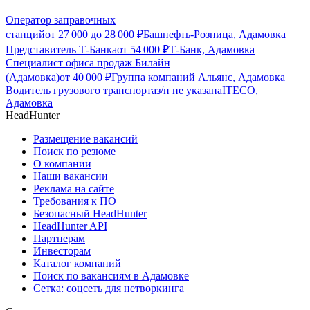
Оператор заправочных
станций
от
27 000
до
28 000
₽
Башнефть-Розница, Адамовка
Представитель Т-Банка
от
54 000
₽
Т-Банк, Адамовка
Специалист офиса продаж Билайн
(Адамовка)
от
40 000
₽
Группа компаний Альянс, Адамовка
Водитель грузового транспорта
з/п не указана
ITECO,
Адамовка
HeadHunter
Размещение вакансий
Поиск по резюме
О компании
Наши вакансии
Реклама на сайте
Требования к ПО
Безопасный HeadHunter
HeadHunter API
Партнерам
Инвесторам
Каталог компаний
Поиск по вакансиям в Адамовке
Сетка: соцсеть для нетворкинга