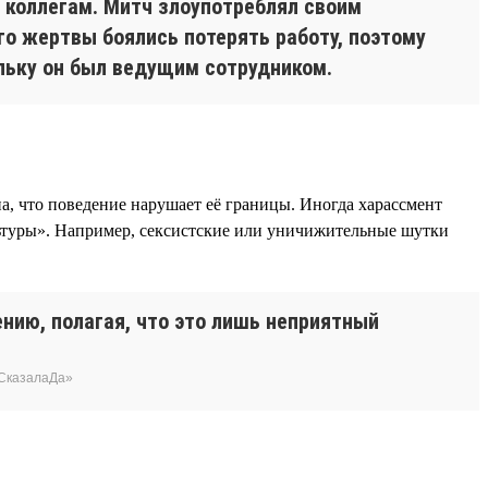
 коллегам. Митч злоупотреблял своим
о жертвы боялись потерять работу, поэтому
льку он был ведущим сотрудником.
на, что поведение нарушает её границы. Иногда харассмент
льтуры». Например, сексистские или уничижительные шутки
нию, полагая, что это лишь неприятный
еСказалаДа»