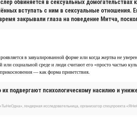
слер обвиняется в сексуальных домогательствах к
нных вступать с ним в сексуальные отношения. Ег
время закрывали глаза на поведение Митча, поско
проявляется в завуалированной форме или когда жертва не увере
й или социальной среде и люди считают его «просто частью ку
 прикосновения — как форма приветствия.
 их подвергают психологическому насилию и униже
«ТыНеОдна», гендерная исследовательница, организатор спецпроекта «ЯН