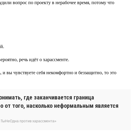
удили вопрос по проекту в нерабочее время, потому что
й.
роятно, речь идёт о харассменте.
, и вы чувствуете себя некомфортно и беззащитно, то это
онимать, где заканчивается граница
о от того, насколько неформальным является
 «ТыНеОдна против харассмента»