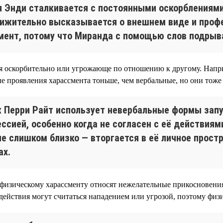
ня Энди сталкивается с постоянными оскорблениям
ижительно высказывается о внешнем виде и профе
мент, потому что Миранда с помощью слов подрыва
ебя оскорбительно или угрожающе по отношению к другому. Нап
е проявления харассмента тоньше, чем вербальные, но они тоже
 Перри Райт использует невербальные формы запу
ессией, особенно когда не согласен с её действия
не слишком близко — вторгается в её личное прост
ах.
 физическому харассменту относят нежелательные прикосновения
действия могут считаться нападением или угрозой, поэтому физ