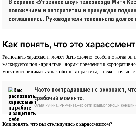
В сериале «Утреннее шоу» телезвезда Митч Кес
положением и авторитетом и принуждал подчинё
соглашались. Руководители телеканала долгое 
Как понять, что это харассмент
Распознать харассмент может быть сложно, особенно когда он 
маскируется под «принятые» нормы поведения в корпоративно
могут восприниматься как обычная практика, а нежелательные
Часто пострадавшие не осознают, что
«рабочий момент».
Ольга Ручина, PR-менеджер сети взаимопомощи женщин 
Как понять, что вы столкнулись с харассментом?