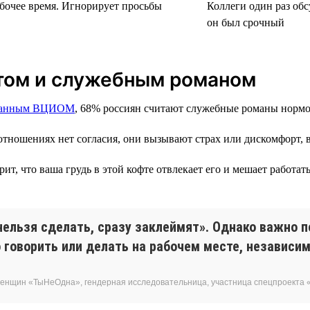
абочее время. Игнорирует просьбы
Коллеги один раз обс
он был срочный
том и служебным романом
данным ВЦИОМ
, 68% россиян считают служебные романы нормо
тношениях нет согласия, они вызывают страх или дискомфорт, ве
т, что ваша грудь в этой кофте отвлекает его и мешает работать
нельзя сделать, сразу заклеймят». Однако важно п
говорить или делать на рабочем месте, независим
женщин «ТыНеОдна», гендерная исследовательница, участница спецпроекта