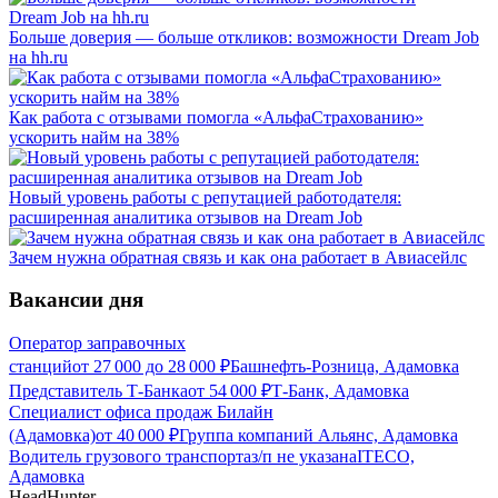
Больше доверия — больше откликов: возможности Dream Job
на hh.ru
Как работа с отзывами помогла «АльфаСтрахованию»
ускорить найм на 38%
Новый уровень работы с репутацией работодателя:
расширенная аналитика отзывов на Dream Job
Зачем нужна обратная связь и как она работает в Авиасейлс
Вакансии дня
Оператор заправочных
станций
от
27 000
до
28 000
₽
Башнефть-Розница, Адамовка
Представитель Т-Банка
от
54 000
₽
Т-Банк, Адамовка
Специалист офиса продаж Билайн
(Адамовка)
от
40 000
₽
Группа компаний Альянс, Адамовка
Водитель грузового транспорта
з/п не указана
ITECO,
Адамовка
HeadHunter