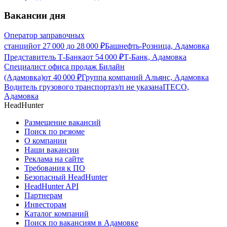
Вакансии дня
Оператор заправочных
станций
от
27 000
до
28 000
₽
Башнефть-Розница, Адамовка
Представитель Т-Банка
от
54 000
₽
Т-Банк, Адамовка
Специалист офиса продаж Билайн
(Адамовка)
от
40 000
₽
Группа компаний Альянс, Адамовка
Водитель грузового транспорта
з/п не указана
ITECO,
Адамовка
HeadHunter
Размещение вакансий
Поиск по резюме
О компании
Наши вакансии
Реклама на сайте
Требования к ПО
Безопасный HeadHunter
HeadHunter API
Партнерам
Инвесторам
Каталог компаний
Поиск по вакансиям в Адамовке