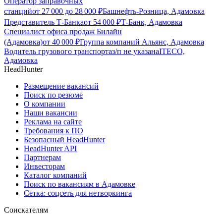
Оператор заправочных
станций
от
27 000
до
28 000
₽
Башнефть-Розница, Адамовка
Представитель Т-Банка
от
54 000
₽
Т-Банк, Адамовка
Специалист офиса продаж Билайн
(Адамовка)
от
40 000
₽
Группа компаний Альянс, Адамовка
Водитель грузового транспорта
з/п не указана
ITECO,
Адамовка
HeadHunter
Размещение вакансий
Поиск по резюме
О компании
Наши вакансии
Реклама на сайте
Требования к ПО
Безопасный HeadHunter
HeadHunter API
Партнерам
Инвесторам
Каталог компаний
Поиск по вакансиям в Адамовке
Сетка: соцсеть для нетворкинга
Соискателям