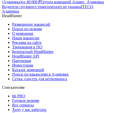
(Адамовка)
от
40 000
₽
Группа компаний Альянс, Адамовка
Водитель грузового транспорта
з/п не указана
ITECO,
Адамовка
HeadHunter
Размещение вакансий
Поиск по резюме
О компании
Наши вакансии
Реклама на сайте
Требования к ПО
Безопасный HeadHunter
HeadHunter API
Партнерам
Инвесторам
Каталог компаний
Поиск по вакансиям в Адамовке
Сетка: соцсеть для нетворкинга
Соискателям
hh PRO
Готовое резюме
Все сервисы
Хочу у вас работать