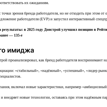
ответствовать их ожиданиям.
с точки зрения бренда работодателя, но не отходить при этом от
едложение работодателя (EVP) и запустил интерактивный спецпро
 результаты: в 2025 году Донстрой улучшил позицию в Рейтин
ранее — 135-е
ого имиджа
строй проанализировал, как бренд работодателя воспринимают н
социации: «стабильный», «надёжный», «успешный», «лидер рынка
пециалистов.
мпания, включал новые характеристики, например «амбициозный
я и внедряет новые технологии, оставаясь при этом надёжным па