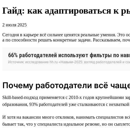
Гайд: как адаптироваться к р
2 июля 2025
Сегодня в карьере всё сильнее ценятся реальные умения. Это 
а по способности решать конкретные задачи. Рассказываем, поч
66% работодателей используют фильтры по навы
Источник: исследование hh.ru «Навыки-2025: взгляд работодателей и с
Почему работодатели всё чаще
Skill-based-подход применяется с 2010-х годов крупнейшими з
образования, 93% работодателей уже сталкиваются с нехватко
И хотя на вакансии много откликов, нанимать специалистов в
бывает так, что у специалиста идеальное резюме, но он сыпле