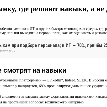
ынку, где решают навыки, а не
особенно заметно в ИТ и других быстро меняющихся сферах, где 
ему навыки выходят на первый план, как их оценивать и развива
кам при подборе персонала; в ИТ — 70%, причём 2
оискателей»
 смотрят на навыки
арубежными платформами — LinkedIn*, Indeed, SEEK. В России о
й навыков у кандидатов, 68% прогнозируют дальнейшее ухудшени
сё сложнее из-за разрыва между формальными признаками кандид
тся на простейших вопросах технического интервью.