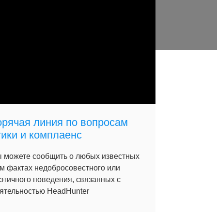
орячая линия по вопросам
тики и комплаенс
 можете сообщить о любых известных
м фактах недобросовестного или
этичного поведения, связанных с
ятельностью HeadHunter