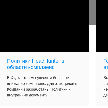
Политики HeadHunter в
Г
области комплаенс
э
В Хэдхантер мы уделяем большое
Вы
внимание комплаенс. Для этих целей в
ва
Компании разработаны Политики и
не
внутренние документы
де