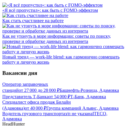
«Я всё пропустил»: как быть с FOMO-эффектом
Как стать счастливее на работе
Как не утонуть в море информации: советы по поиску,
проверке и обработке данных из интернета
Новый тренд — work-life blend: как гармонично совмещать
работу и личную жизнь
Вакансии дня
Оператор заправочных
станций
от
27 000
до
28 000
₽
Башнефть-Розница, Адамовка
Представитель Т-Банка
от
54 000
₽
Т-Банк, Адамовка
Специалист офиса продаж Билайн
(Адамовка)
от
40 000
₽
Группа компаний Альянс, Адамовка
Водитель грузового транспорта
з/п не указана
ITECO,
Адамовка
HeadHunter