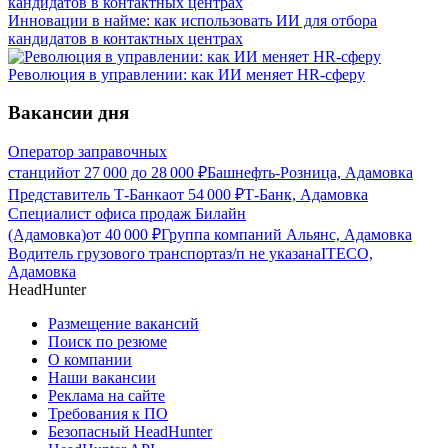
Инновации в найме: как использовать ИИ для отбора
кандидатов в контактных центрах
Революция в управлении: как ИИ меняет HR-сферу
Вакансии дня
Оператор заправочных
станций
от
27 000
до
28 000
₽
Башнефть-Розница, Адамовка
Представитель Т-Банка
от
54 000
₽
Т-Банк, Адамовка
Специалист офиса продаж Билайн
(Адамовка)
от
40 000
₽
Группа компаний Альянс, Адамовка
Водитель грузового транспорта
з/п не указана
ITECO,
Адамовка
HeadHunter
Размещение вакансий
Поиск по резюме
О компании
Наши вакансии
Реклама на сайте
Требования к ПО
Безопасный HeadHunter