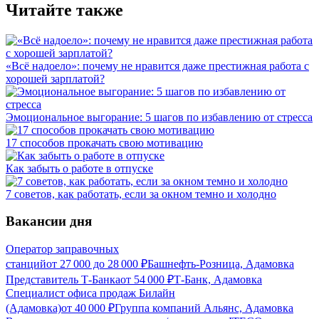
Читайте также
«Всё надоело»: почему не нравится даже престижная работа с
хорошей зарплатой?
Эмоциональное выгорание: 5 шагов по избавлению от стресса
17 способов прокачать свою мотивацию
Как забыть о работе в отпуске
7 советов, как работать, если за окном темно и холодно
Вакансии дня
Оператор заправочных
станций
от
27 000
до
28 000
₽
Башнефть-Розница, Адамовка
Представитель Т-Банка
от
54 000
₽
Т-Банк, Адамовка
Специалист офиса продаж Билайн
(Адамовка)
от
40 000
₽
Группа компаний Альянс, Адамовка