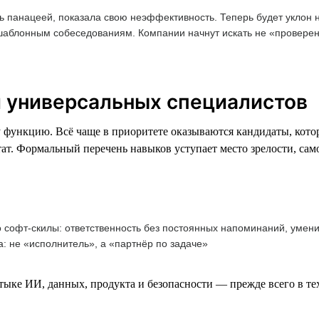
сь панацеей, показала свою неэффективность. Теперь будет уклон
шаблонным собеседованиям. Компании начнут искать не «проверен
 и универсальных специалистов
 функцию. Всё чаще в приоритете оказываются кандидаты, котор
ьтат. Формальный перечень навыков уступает место зрелости, са
о софт-скилы: ответственность без постоянных напоминаний, умен
а: не «исполнитель», а «партнёр по задаче»
ыке ИИ, данных, продукта и безопасности — прежде всего в те