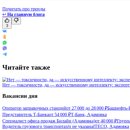
Почитать про тренды
↩
На главную блога
3
Читайте также
Нет — токсичности, да — искусственному интеллекту: эксперт
Вакансии дня
Оператор заправочных станций
от
27 000
до
28 000
₽
Башнефть-
Представитель Т-Банка
от
54 000
₽
Т-Банк, Адамовка
Специалист офиса продаж Билайн (Адамовка)
от
40 000
₽
Групп
Водитель грузового транспорта
з/п не указана
ITECO, Адамовка