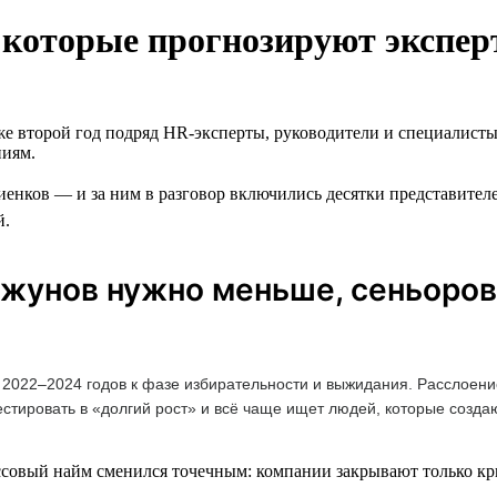
д, которые прогнозируют экспе
же второй год подряд HR-эксперты, руководители и специалисты
ниям.
енков — и за ним в разговор включились десятки представителе
й.
джунов нужно меньше, сеньоров
 2022–2024 годов к фазе избирательности и выжидания. Расслоени
естировать в «долгий рост» и всё чаще ищет людей, которые созд
совый найм сменился точечным: компании закрывают только кри