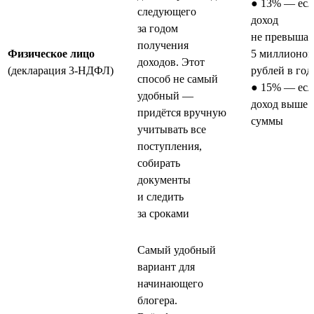
● 13% — есл
следующего
доход
за годом
не превышае
получения
Физическое лицо
5 миллионов
доходов. Этот
(декларация 3-НДФЛ)
рублей в год
способ не самый
● 15% — есл
удобный —
доход выше 
придётся вручную
суммы
учитывать все
поступления,
собирать
документы
и следить
за сроками
Самый удобный
вариант для
начинающего
блогера.