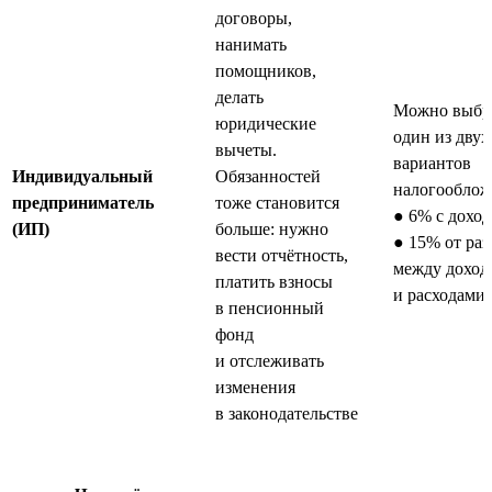
договоры,
нанимать
помощников,
делать
Можно выбр
юридические
один из двух
вычеты.
вариантов
Индивидуальный
Обязанностей
налогооблож
предприниматель
тоже становится
● 6% с доход
(ИП)
больше: нужно
● 15% от ра
вести отчётность,
между доход
платить взносы
и расходами
в пенсионный
фонд
и отслеживать
изменения
в законодательстве