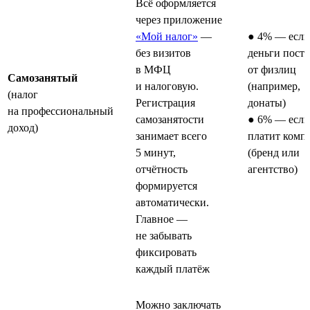
Всё оформляется
через приложение
«Мой налог»
—
● 4% — если
без визитов
деньги пост
в МФЦ
от физлиц
Самозанятый
и налоговую.
(например,
(налог
Регистрация
донаты)
на профессиональный
самозанятости
● 6% — если
доход)
занимает всего
платит комп
5 минут,
(бренд или
отчётность
агентство)
формируется
автоматически.
Главное —
не забывать
фиксировать
каждый платёж
Можно заключать