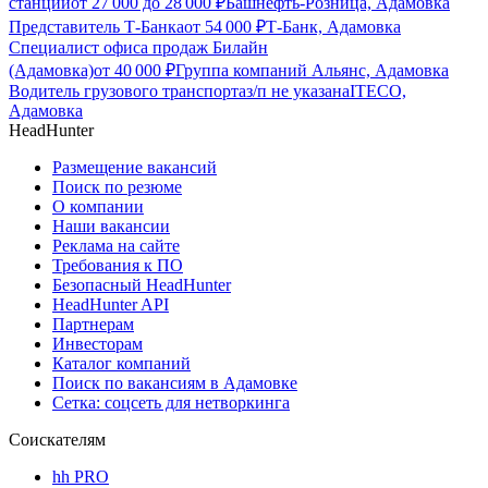
станций
от
27 000
до
28 000
₽
Башнефть-Розница, Адамовка
Представитель Т-Банка
от
54 000
₽
Т-Банк, Адамовка
Специалист офиса продаж Билайн
(Адамовка)
от
40 000
₽
Группа компаний Альянс, Адамовка
Водитель грузового транспорта
з/п не указана
ITECO,
Адамовка
HeadHunter
Размещение вакансий
Поиск по резюме
О компании
Наши вакансии
Реклама на сайте
Требования к ПО
Безопасный HeadHunter
HeadHunter API
Партнерам
Инвесторам
Каталог компаний
Поиск по вакансиям в Адамовке
Сетка: соцсеть для нетворкинга
Соискателям
hh PRO