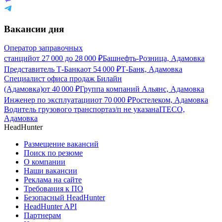
Вакансии дня
Оператор заправочных
станций
от
27 000
до
28 000
₽
Башнефть-Розница, Адамовка
Представитель Т-Банка
от
54 000
₽
Т-Банк, Адамовка
Специалист офиса продаж Билайн
(Адамовка)
от
40 000
₽
Группа компаний Альянс, Адамовка
Инженер по эксплуатации
от
70 000
₽
Ростелеком, Адамовка
Водитель грузового транспорта
з/п не указана
ITECO,
Адамовка
HeadHunter
Размещение вакансий
Поиск по резюме
О компании
Наши вакансии
Реклама на сайте
Требования к ПО
Безопасный HeadHunter
HeadHunter API
Партнерам