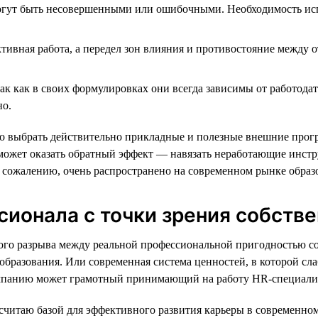
ут быть несовершенными или ошибочными. Необходимость испол
тивная работа, а передел зон влияния и противостояние между 
к как в своих формулировках они всегда зависимы от работодат
но.
о выбрать действительно прикладные и полезные внешние прогр
может оказать обратный эффект — навязать неработающие инстру
к сожалению, очень распространено на современном рынке образ
ионала с точки зрения собстве
ьного разрыва между реальной профессиональной пригодностью
 образования. Или современная система ценностей, в которой с
омпанию может грамотный принимающий на работу HR-специали
я считаю базой для эффективного развития карьеры в современно