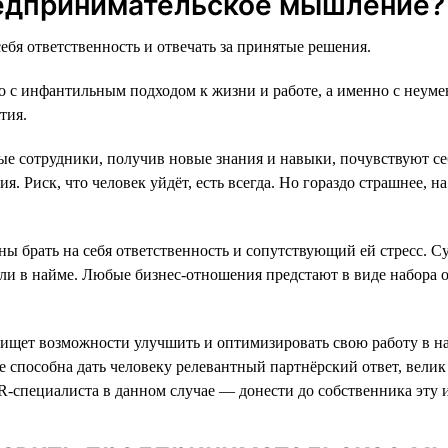
редпринимательское мышление?
ебя ответственность и отвечать за принятые решения.
о с инфантильным подходом к жизни и работе, а именно с неумен
тия.
ые сотрудники, получив новые знания и навыки, почувствуют с
. Риск, что человек уйдёт, есть всегда. Но гораздо страшнее, н
ы брать на себя ответственность и сопутствующий ей стресс. Су
к или в найме. Любые бизнес-отношения предстают в виде набора 
щет возможности улучшить и оптимизировать свою работу в наде
 не способна дать человеку релевантный партнёрский ответ, вели
R-специалиста в данном случае — донести до собственника эту