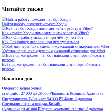
Читайте также
Найти работу поможет чат-бот Хэдди
Как чат-бот Хэдди помогает найти работу в Viber?
Как Оля работу искала и при чём тут чат-бот
Улётная переписка: сделали жужжащий стикерпак для Viber
Всё под контролем: чат-бот напомнит, что пора обновить
резюме
Вакансии дня
Оператор заправочных
станций
от
27 000
до
28 000
₽
Башнефть-Розница, Адамовка
Представитель Т-Банка
от
54 000
₽
Т-Банк, Адамовка
Специалист офиса продаж Билайн
(Адамовка)
от
40 000
₽
Группа компаний Альянс, Адамовка