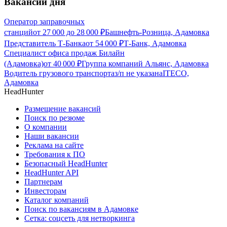
Вакансии дня
Оператор заправочных
станций
от
27 000
до
28 000
₽
Башнефть-Розница, Адамовка
Представитель Т-Банка
от
54 000
₽
Т-Банк, Адамовка
Специалист офиса продаж Билайн
(Адамовка)
от
40 000
₽
Группа компаний Альянс, Адамовка
Водитель грузового транспорта
з/п не указана
ITECO,
Адамовка
HeadHunter
Размещение вакансий
Поиск по резюме
О компании
Наши вакансии
Реклама на сайте
Требования к ПО
Безопасный HeadHunter
HeadHunter API
Партнерам
Инвесторам
Каталог компаний
Поиск по вакансиям в Адамовке
Сетка: соцсеть для нетворкинга