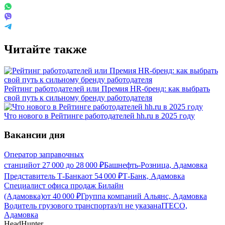
Читайте также
Рейтинг работодателей или Премия HR-бренд: как выбрать
свой путь к сильному бренду работодателя
Что нового в Рейтинге работодателей hh.ru в 2025 году
Вакансии дня
Оператор заправочных
станций
от
27 000
до
28 000
₽
Башнефть-Розница, Адамовка
Представитель Т-Банка
от
54 000
₽
Т-Банк, Адамовка
Специалист офиса продаж Билайн
(Адамовка)
от
40 000
₽
Группа компаний Альянс, Адамовка
Водитель грузового транспорта
з/п не указана
ITECO,
Адамовка
HeadHunter