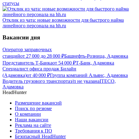
статусы
Отклик из чата: новые возможности для быстрого найма
линейного персонала на hh.ru
Вакансии дня
Оператор заправочных
станций
от
27 000
до
28 000
₽
Башнефть-Розница, Адамовка
Представитель Т-Банка
от
54 000
₽
Т-Банк, Адамовка
Специалист офиса продаж Билайн
(Адамовка)
от
40 000
₽
Группа компаний Альянс, Адамовка
Водитель грузового транспорта
з/п не указана
ITECO,
Адамовка
HeadHunter
Размещение вакансий
Поиск по резюме
О компании
Наши вакансии
Реклама на сайте
Требования к ПО
Безопасный HeadHunter