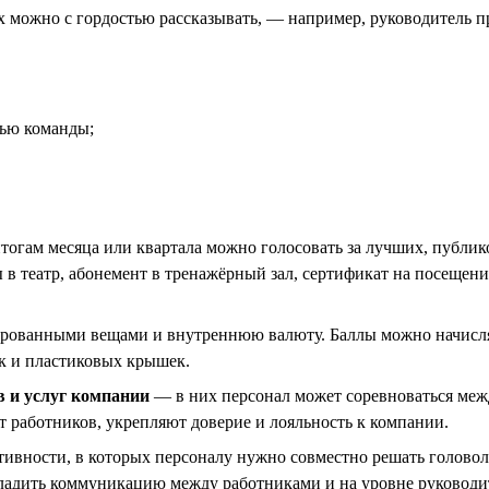
х можно с гордостью рассказывать, — например, руководитель п
тью команды;
огам месяца или квартала можно голосовать за лучших, публик
 в театр, абонемент в тренажёрный зал, сертификат на посещени
ированными вещами и внутреннюю валюту. Баллы можно начисля
ек и пластиковых крышек.
 и услуг компании
— в них персонал может соревноваться меж
 работников, укрепляют доверие и лояльность к компании.
тивности, в которых персоналу нужно совместно решать голово
аладить коммуникацию между работниками и на уровне руковод