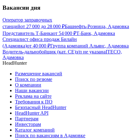
Вакансии дня
Оператор заправочных
станций
от
27 000
до
28 000
₽
Башнефть-Розница, Адамовка
Представитель Т-Банка
от
54 000
₽
Т-Банк, Адамовка
Специалист офиса продаж Билайн
(Адамовка)
от
40 000
₽
Группа компаний Альянс, Адамовка
Водитель-дальнобойщик (кат. CE)
з/п не указана
ITECO,
Адамовка
HeadHunter
Размещение вакансий
Поиск по резюме
О компании
Наши вакансии
Реклама на сайте
Требования к ПО
Безопасный HeadHunter
HeadHunter API
Партнерам
Инвесторам
Каталог компаний
Поиск по вакансиям в Адамовке