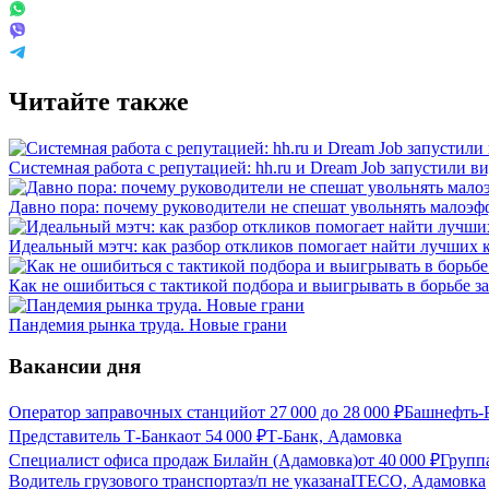
Читайте также
Системная работа с репутацией: hh.ru и Dream Job запустили в
Давно пора: почему руководители не спешат увольнять малоэ
Идеальный мэтч: как разбор откликов помогает найти лучших 
Как не ошибиться с тактикой подбора и выигрывать в борьбе 
Пандемия рынка труда. Новые грани
Вакансии дня
Оператор заправочных станций
от
27 000
до
28 000
₽
Башнефть-
Представитель Т-Банка
от
54 000
₽
Т-Банк, Адамовка
Специалист офиса продаж Билайн (Адамовка)
от
40 000
₽
Групп
Водитель грузового транспорта
з/п не указана
ITECO, Адамовка