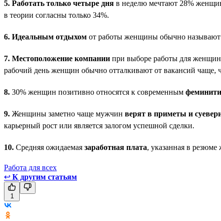
5.
Работать только четыре дня
в неделю мечтают 28% женщин
в теории согласны только 34%.
6.
Идеальным отдыхом
от работы женщины обычно называют п
7.
Местоположение компании
при выборе работы для женщин и
рабочий день женщин обычно отталкивают от вакансий чаще, 
8.
30% женщин позитивно относятся к современным
феминит
9.
Женщины заметно чаще мужчин
верят в приметы и суевер
карьерный рост или является залогом успешной сделки.
10.
Средняя ожидаемая
заработная плата
, указанная в резюме
Работа для всех
↩
К другим статьям
1