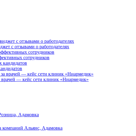
иджет с отзывами о работодателях
ффективных сотрудников
кандидатов
за врачей — кейс сети клиник «Ниармедик»
Розница, Адамовка
а компаний Альянс, Адамовка