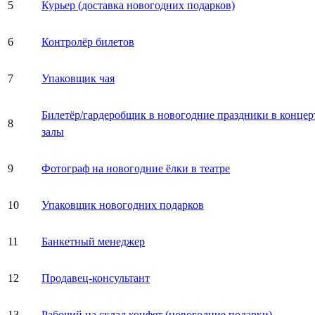
5
Курьер (доставка новогодних подарков)
6
Контролёр билетов
7
Упаковщик чая
Билетёр/гардеробщик в новогодние праздники в конце
8
залы
9
Фотограф на новогодние ёлки в театре
10
Упаковщик новогодних подарков
11
Банкетный менеджер
12
Продавец-консультант
13
Рабочий на склад конфет (новогодние подарки)