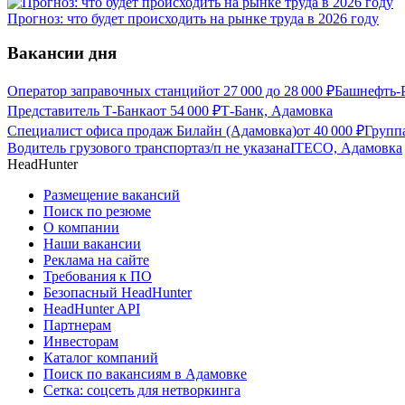
Прогноз: что будет происходить на рынке труда в 2026 году
Вакансии дня
Оператор заправочных станций
от
27 000
до
28 000
₽
Башнефть-
Представитель Т-Банка
от
54 000
₽
Т-Банк, Адамовка
Специалист офиса продаж Билайн (Адамовка)
от
40 000
₽
Групп
Водитель грузового транспорта
з/п не указана
ITECO, Адамовка
HeadHunter
Размещение вакансий
Поиск по резюме
О компании
Наши вакансии
Реклама на сайте
Требования к ПО
Безопасный HeadHunter
HeadHunter API
Партнерам
Инвесторам
Каталог компаний
Поиск по вакансиям в Адамовке
Сетка: соцсеть для нетворкинга